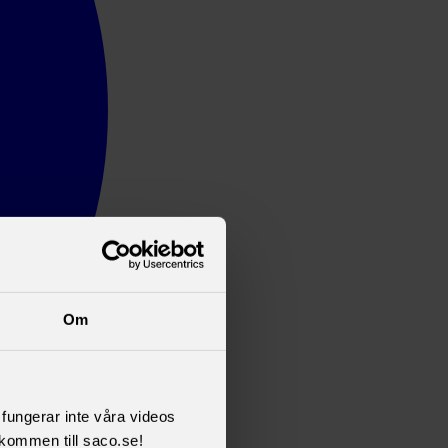
Om
l fungerar inte våra videos
kommen till saco.se!