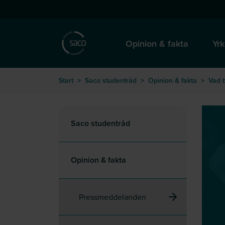
Hoppa till huvudinnehåll
till startsida
Opinion & fakta
Yrk
Start
>
Saco studentråd
>
Opinion & fakta
>
Vad 
Saco studentråd
Opinion & fakta
Pressmeddelanden