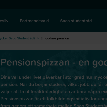
esliv
Förtroendevald
Saco studentråd
tycker Saco Studentråd?
>
En godare pension
Pensionspizzan - en go
Dina val under livet påverkar i stor grad hur mycket
pension. När du börjar studera, vilket jobb du får 
väljer att ta ut föräldraledigheten är bara några e
Pensionspizzan är ett folkbildningsinitiativ för ung
fram genom ett samarbete mellan Saco Studentråd