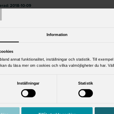
T
cerad:
2018-10-09
t uppdaterad:
2025-05-06
Information
cookies
för
land annat funktionalitet, inställningar och statistik. Till exempe
kan du läsa mer om cookies och vilka valmöjligheter du har. Väl
l
Inställningar
Statistik
del av den
mligen resultatet
r mellan fack och
h innehåller