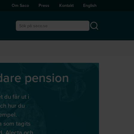
Om Saco
Press
Kontakt
English
Sök på saco.se
dare pension
 du får ut i
och hur du
xempel.
a som tagits
, Alecta och