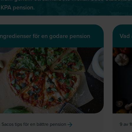
KPA pension.
ingredienser för en godare pension
Vad 
 Sacos tips för en bättre pension
9 av 1