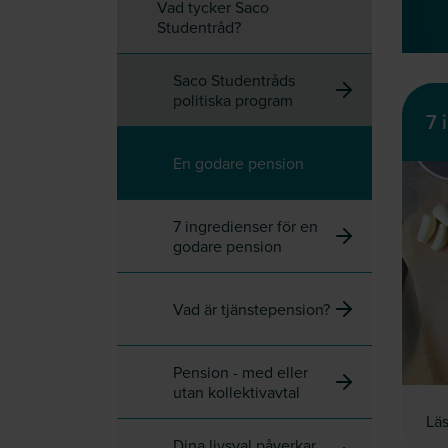
Vad tycker Saco
Studentråd?
Saco Studentråds
politiska program
7 
En godare pension
7 ingredienser för en
godare pension
Vad är tjänstepension?
Pension - med eller
utan kollektivavtal
Läs
Dina livsval påverkar