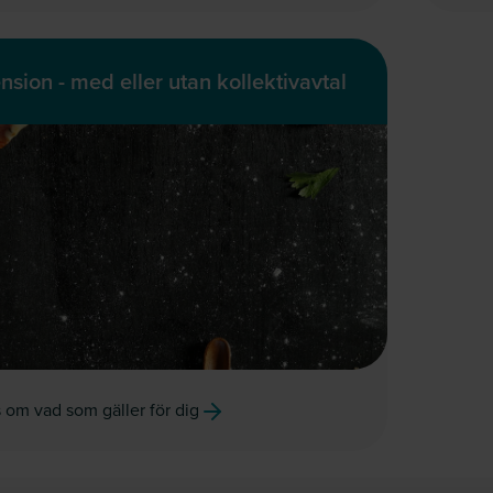
nsion - med eller utan kollektivavtal
 om vad som gäller för dig