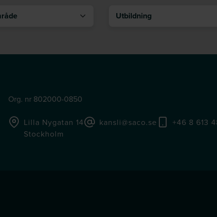
åde
Utbildning
Org. nr 802000-0850
Lilla Nygatan 14
kansli@saco.se
+46 8 613 
Stockholm