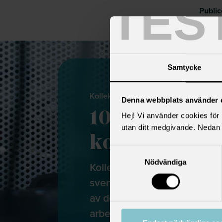
TES
Publi
Senas
Samtycke
Kollektivavtal
Denna webbplats använder 
10 argument 
Hej! Vi använder cookies för b
utan ditt medgivande. Nedan 
kollektivavta
Samtyckesval
Nödvändiga
Kollektivavtalet är en viktig 
svenska modellen. Det är nä
av de förhandlingar som ske
arbetsgivarorganisationer oc