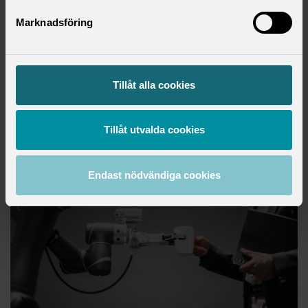
Ämne
:
EU
Marknadsföring
onsdag 25 oktober 2023
FÖRELÄSNING
Tillåt alla cookies
AI & arbetsmiljö
Tillåt utvalda cookies
Endast nödvändiga cookies