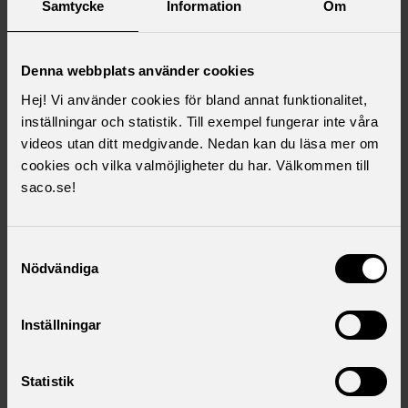
Samtycke
Information
Om
EU-valrörelsens mest städade debatt
Denna webbplats använder cookies
Hej! Vi använder cookies för bland annat funktionalitet,
inställningar och statistik. Till exempel fungerar inte våra
videos utan ditt medgivande. Nedan kan du läsa mer om
cookies och vilka valmöjligheter du har. Välkommen till
saco.se!
Samtyckesval
Nödvändiga
Den 9 juni är det val till Europaparlamentet. Varför är
Inställningar
det viktigt? Vilka är partiernas viktigaste reformer
den kommande mandatperioden?
Statistik
om
EU-valrörelsens mest städade debatt
Läs vidare här