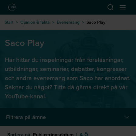
Hoppa till huvudinnehåll
Öppna sök
Öppna
till startsida
Start
>
Opinion & fakta
>
Evenemang
>
Saco Play
Saco Play
Här hittar du inspelningar från föreläsningar,
utbildningar, seminarier, debatter, kongresser
och andra evenemang som Saco har anordnat.
Saknar du något? Titta då gärna direkt på vår
YouTube-kanal.
Filtrera på ämne
Sortera på
Publiceringsdatum
|
A-Ö