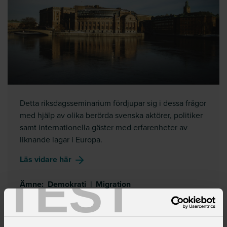
Detta riksdagsseminarium fördjupar sig i dessa frågor
med hjälp av olika berörda svenska aktörer, politiker
samt internationella gäster med erfarenheter av
liknande lagar i Europa.
om
Anmälningsplikt – vad innebär det i pr
Läs vidare här
TEST
Ämne
:
Demokrati
|
Migration
måndag 20 maj 2024
DEBATT