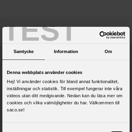
TEST
Publicerad:
2024-01-25
Senast uppdaterad:
2025-05-23
Samtycke
Information
Om
Saco samlar 21 svenska
akademikerförbund
Denna webbplats använder cookies
Hej! Vi använder cookies för bland annat funktionalitet,
inställningar och statistik. Till exempel fungerar inte våra
videos utan ditt medgivande. Nedan kan du läsa mer om
cookies och vilka valmöjligheter du har. Välkommen till
saco.se!
Samtyckesval