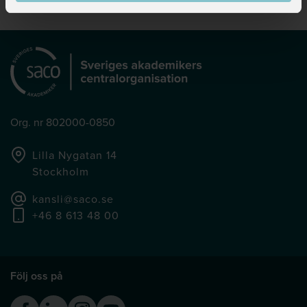
Org. nr 802000-0850
Lilla Nygatan 14
Stockholm
kansli@saco.se
+46 8 613 48 00
Följ oss på
Facebook
Linkedin
Instagram
Youtube