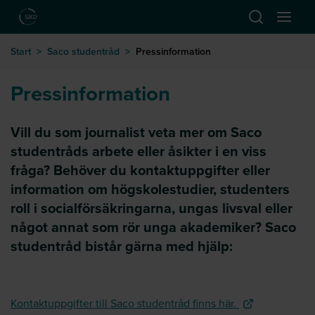
Hoppa till huvudinnehåll
Öppna sök
Öppna
till startsida
Start
>
Saco studentråd
>
Pressinformation
Pressinformation
Vill du som journalist veta mer om Saco
studentråds arbete eller åsikter i en viss
fråga? Behöver du kontaktuppgifter eller
information om högskolestudier, studenters
roll i socialförsäkringarna, ungas livsval eller
något annat som rör unga akademiker? Saco
studentråd bistår gärna med hjälp:
Kontaktuppgifter till Saco studentråd finns här.