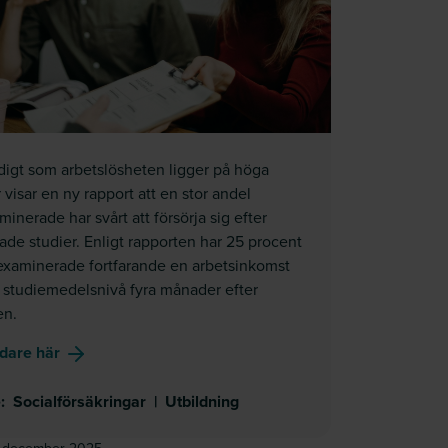
digt som arbetslösheten ligger på höga
 visar en ny rapport att en stor andel
inerade har svårt att försörja sig efter
ade studier. Enligt rapporten har 25 procent
examinerade fortfarande en arbetsinkomst
 studiemedelsnivå fyra månader efter
n.
om
(O)trygghet efter examen
idare här
studentfacklig kongress
e
:
Socialförsäkringar
|
Utbildning