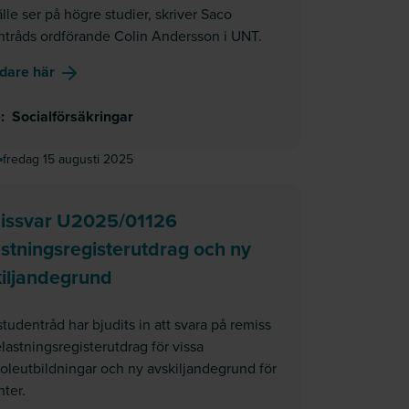
le ser på högre studier, skriver Saco
ntråds ordförande Colin Andersson i UNT.
om
Studenter borde ha lika bra skyddsnät som de so
idare här
e
:
Socialförsäkringar
fredag 15 augusti 2025
issvar U2025/01126
stningsregisterutdrag och ny
iljandegrund
tudentråd har bjudits in att svara på remiss
astningsregisterutdrag för vissa
oleutbildningar och ny avskiljandegrund för
ter.