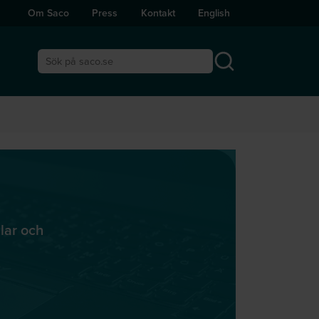
Om Saco
Press
Kontakt
English
Sök på saco.se
klar och