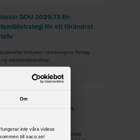
issvar SOU 2025:73 En
tsmiljöstrategi för ett förändrat
tsliv
tudentråd tillstyrker utredningens förslag
ny arbetsmiljöstrategi.
om
Remissvar SOU 2025:73 En arbetsmiljöstrategi för 
idare här
er om studiemedel för utlandsstudier (CSN dnr. ADM/2025:730)
måndag 22 september 2025
Om
 och diss om regeringens
etproposition
l fungerar inte våra videos
gen den 22 september presenterade
kommen till saco.se!