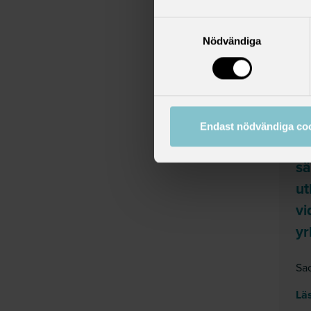
Sac
Samtyckesval
bo
Nödvändiga
Läs
onsdag
Endast nödvändiga co
Re
sä
ut
vi
y
Sac
Läs