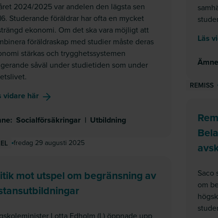
året 2024/2025 var andelen den lägsta sen
samhäl
6. Studerande föräldrar har ofta en mycket
stude
trängd ekonomi. Om det ska vara möjligt att
Läs v
mbinera föräldraskap med studier måste deras
onomi stärkas och trygghetssystemen
Ämn
ngerande såväl under studietiden som under
etslivet.
REMISS
om
Tid för både barn och studier?
 vidare här
Rem
ne
:
Socialförsäkringar
|
Utbildning
Bela
fredag 29 augusti 2025
KEL
avsk
Saco s
itik mot utspel om begränsning av
om bel
stansutbildningar
högsk
studen
gskoleminister Lotta Edholm (L) öppnade upp