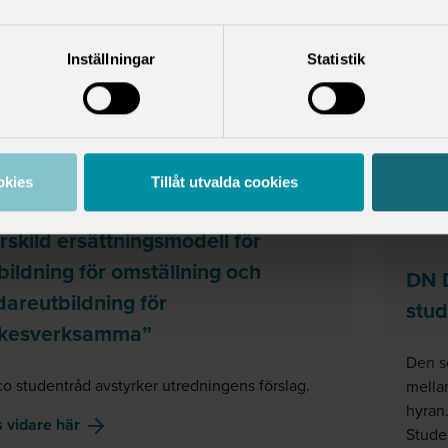
reger
studen
o studentråd tillstyrker förslaget om att
Men S
stadsbidraget ska månadsprövas.
Inställningar
Statistik
förbät
om
Remissvar S2025/01299: Utkast till lagrådsrem
 vidare här
Läs v
 17 september 2025
Ämn
okies
Tillåt utvalda cookies
missvar promemorian ”En
DEBATT
rskild ersättningsmodell för
bildning för omställning och
DN D
dareutbildning för
stud
rkesverksamma”
Den so
o studentråd avstyrker utredningens förslag.
mellan
hyran.
om
Remissvar promemorian ”En särskild ersättning
 vidare här
Studen