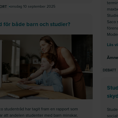
termi
onsdag 10 september 2025
ORT
maxbe
Studi
Saco 
d för både barn och studier?
förena
Moder
Läs v
Ämn
DEBATT
Stud
sky
o studentråd har tagit fram en rapport som
Studen
ar att andelen studenter med barn minskar,
socia