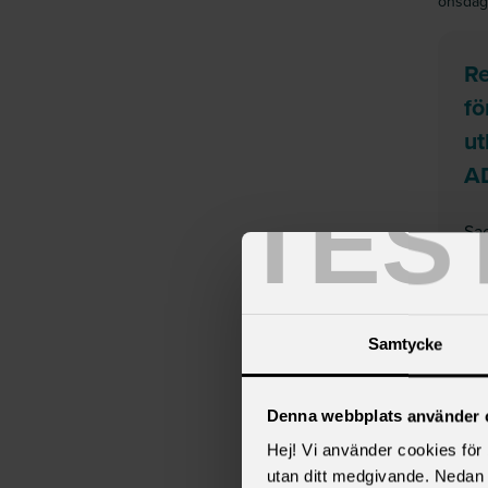
onsdag
Re
fö
ut
A
TES
Sac
Läs
tisdag
Samtycke
Re
Denna webbplats använder 
la
Hej! Vi använder cookies för b
oc
utan ditt medgivande. Nedan 