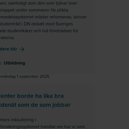
nen, samtidigt som den som tjänar över
loppet under sommaren får plikta.
emedelssystemet måster reformeras, skriver
studentråd i DN debatt med Sveriges
de studentkårer och två företrädare för
aterna.
om
DN Debatt: "Ge studenter studiemedel i ytterligare
idare här
e
:
Utbildning
måndag 1 september 2025
enter borde ha lika bra
ddsnät som de som jobbar
ters inkludering i
lförsäkringssystemet handlar om hur vi som