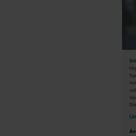
Bät
til
Sa
hel
ord
stu
Di
Läs
Äm