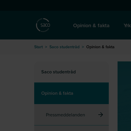
Hoppa till huvudinnehåll
till startsida
Opinion & fakta
Yrk
Start
>
Saco studentråd
>
Opinion & fakta
Saco studentråd
Opinion & fakta
Pressmeddelanden