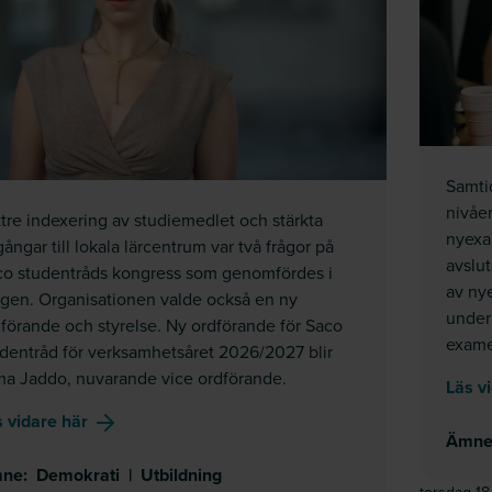
Samti
nivåer
tre indexering av studiemedlet och stärkta
nyexam
lgångar till lokala lärcentrum var två frågor på
avslut
co studentråds kongress som genomfördes i
av ny
gen. Organisationen valde också en ny
under
förande och styrelse. Ny ordförande för Saco
exame
dentråd för verksamhetsåret 2026/2027 blir
ma Jaddo, nuvarande vice ordförande.
Läs v
om
Studiemedel och lärcentrum viktiga frågor på 
 vidare här
Ämn
ne
:
Demokrati
|
Utbildning