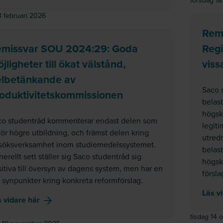
torsdag 1
3 februari 2026
Rem
emissvar SOU 2024:29: Goda
Regi
jligheter till ökat välstånd,
viss
lbetänkande av
Saco 
oduktivitetskommissionen
belast
högsko
co studentråd kommenterar endast delen som
legiti
ör högre utbildning, och främst delen kring
utred
rsöksverksamhet inom studiemedelssystemet.
belast
erellt sett ställer sig Saco studentråd sig
högsk
itiva till översyn av dagens system, men har en
försla
 synpunkter kring konkreta reformförslag.
Läs v
om
Remissvar SOU 2024:29: Goda möjligheter till
 vidare här
tisdag 14 