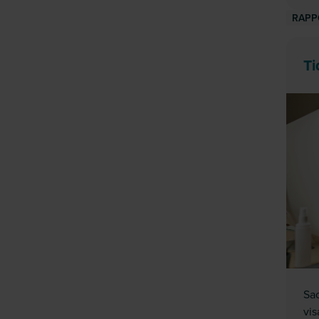
RAPP
Ti
Sac
vis