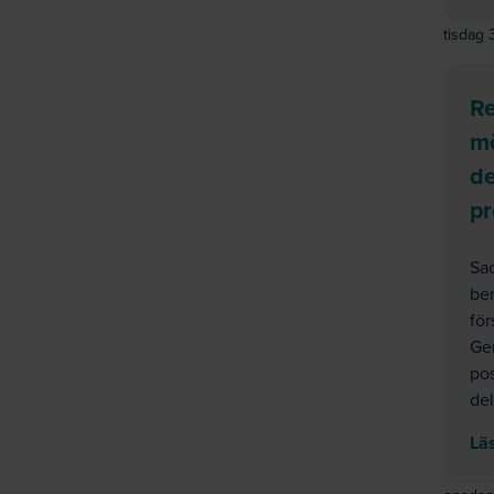
tisdag 
R
mö
de
pr
Sa
ber
fö
Gen
pos
del
Läs