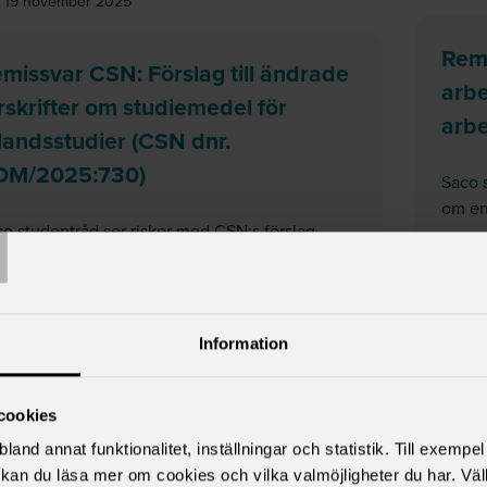
 19 november 2025
Rem
missvar CSN: Förslag till ändrade
arbe
rskrifter om studiemedel för
arbe
landsstudier (CSN dnr.
DM/2025:730)
Saco s
T
om en 
o studentråd ser risker med CSN:s förslag.
Läs v
om
Remissvar CSN: Förslag till ändrade förskrift
 vidare här
ARTIKEL
 23 september 2025
Information
Hiss
missvar S2025/01299: Utkast till
budg
cookies
grådsremiss Ett mer träffsäkert
land annat funktionalitet, inställningar och statistik. Till exempe
h korrekt bostadsbidrag
Månda
kan du läsa mer om cookies och vilka valmöjligheter du har. Väl