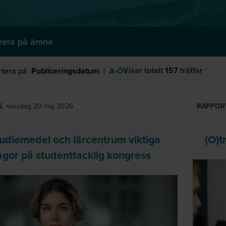
trera på ämne
Visar totalt
157
träffar
rtera på
Publiceringsdatum
|
A-Ö
onsdag 20 maj 2026
S
RAPPOR
udiemedel och lärcentrum viktiga
(O)t
ågor på studentfacklig kongress