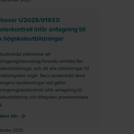
8 december 2025
issvar U2025/01933:
sterkontroll inför antagning till
a högskoleutbildningar
studentråd välkomnar att
ningsregisterutdrag föreslås omfatta fler
leutbildningar, och att alla utbildningar till
mationsyrken ingår. Saco studentråd delar
ningens bedömningar vad gäller
ningsregisterkontroll inför antagning till
oleutbildning och tillstyrker promemorians
g.
om
Remissvar U2025/01933: Registerkontroll inför ant
idare här
 ökat välstånd, delbetänkande av produktivitetskommissionen
oktober 2025