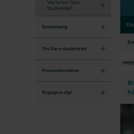
Vad tycker Saco
Studentråd?
Fil
Evenemang
So
Om Saco studentråd
PRES
Pressinformation
St
fr
Engagera dig!