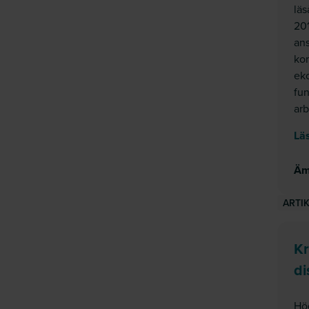
läs
201
ans
ko
ek
fu
arb
Läs
Äm
ARTI
Kr
di
Hö