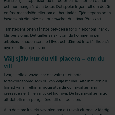
Hur stor tjänstepension du får beror på hur stor lön du har
och hur många år du arbetar. Det spelar ingen roll om det är
en fast månadslön eller om du har timlön. Tjänstepensionen
baseras på din inkomst, hur mycket du tjänar före skatt.
Tjänstepensionen får stor betydelse för din ekonomi när du
blir pensionär. Det gäller särskilt om du kommer in på
arbetsmarknaden senare i livet och därmed inte får ihop så
mycket allmän pension.
Välj själv hur du vill placera – om du
vill
I varje kollektivavtal har det valts ut ett antal
försäkringsbolag som du kan välja mellan. Alternativen du
har att välja mellan är noga utvalda och avgifterna är
pressade ner till en mycket låg nivå. De låga avgifterna gör
att det blir mer pengar över till din pension.
Alla de stora kollektivavtalen har ett utvalt alternativ för dig