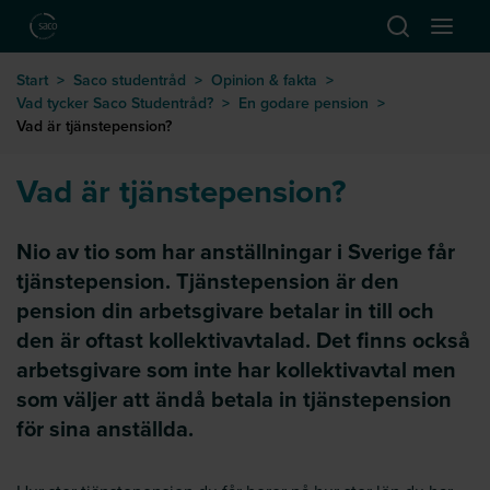
Hoppa till huvudinnehåll
Öppna sök
Öppna
till startsida
Start
>
Saco studentråd
>
Opinion & fakta
>
Vad tycker Saco Studentråd?
>
En godare pension
>
Vad är tjänstepension?
Vad är tjänstepension?
Nio av tio som har anställningar i Sverige får
tjänstepension. Tjänstepension är den
pension din arbetsgivare betalar in till och
den är oftast kollektivavtalad. Det finns också
arbetsgivare som inte har kollektivavtal men
som väljer att ändå betala in tjänstepension
för sina anställda.