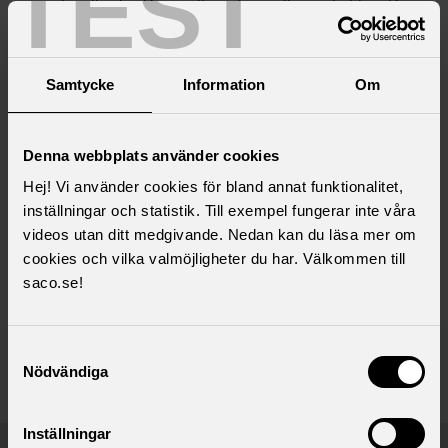
TEST
som inte vill välja. Dessa alternativ är alla mycket bra. Du
behöver alltså inte känna dig pressad att göra något val
utan kan känna dig trygg med förhandsvalet, eller
ickeväljaralternativet som det också kallas.
Samtycke
Information
Om
Betalar din arbetsgivare in till en privat tjänstepension får
du också ett antal alternativ att välja mellan. Dock kan
Denna webbplats använder cookies
avgifterna här vara högre.
Hej! Vi använder cookies för bland annat funktionalitet,
Varje kollektivavtalad tjänstepension har en valcentral där
inställningar och statistik. Till exempel fungerar inte våra
du kan få mer information och göra dina val. Du kan också
videos utan ditt medgivande. Nedan kan du läsa mer om
fråga facket eller lönekontoret om valcentralen.
cookies och vilka valmöjligheter du har. Välkommen till
saco.se!
Samtyckesval
Publicerad:
2024-01-25
Nödvändiga
Senast uppdaterad:
2025-05-06
Inställningar