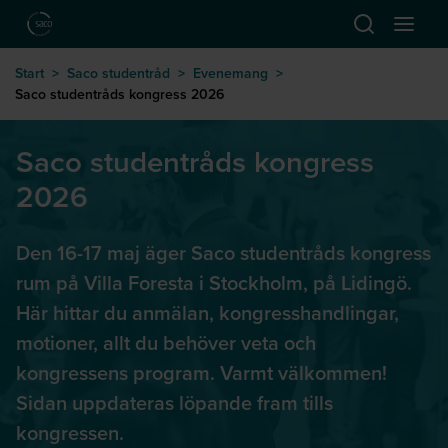
Hoppa till huvudinnehåll
Öppna sök
Öppna
till startsida
Start
>
Saco studentråd
>
Evenemang
>
Saco studentråds kongress 2026
Saco studentråds kongress
2026
Den 16-17 maj äger Saco studentråds kongress
rum på Villa Foresta i Stockholm, på Lidingö.
Här hittar du anmälan, kongresshandlingar,
motioner, allt du behöver veta och
kongressens program. Varmt välkommen!
Sidan uppdateras löpande fram tills
kongressen.