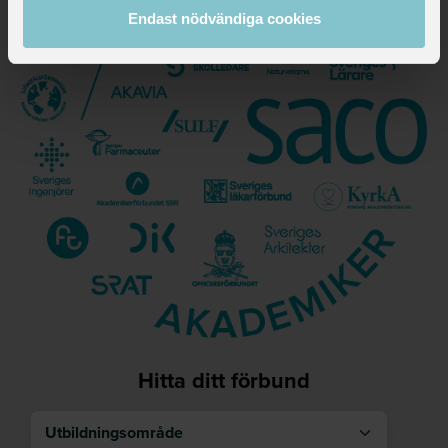
Endast nödvändiga cookies
Hitta ditt förbund
Utbildningsområde