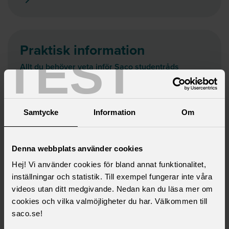
Praktisk information
TEST
Allt du behöver veta inför Saco studentråds
kongress 2026
Samtycke
Information
Om
Saco studentråds stadgar
Läs mer om kongressen i våra stadgar
Denna webbplats använder cookies
Hej! Vi använder cookies för bland annat funktionalitet,
inställningar och statistik. Till exempel fungerar inte våra
videos utan ditt medgivande. Nedan kan du läsa mer om
Om kongressen
cookies och vilka valmöjligheter du har. Välkommen till
saco.se!
Kongressen är Saco studentråds högsta beslutande