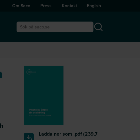
Om Saco
Press
Kontakt
English
Sök på saco.se
a
ch
Ladda ner som .pdf
(239.7