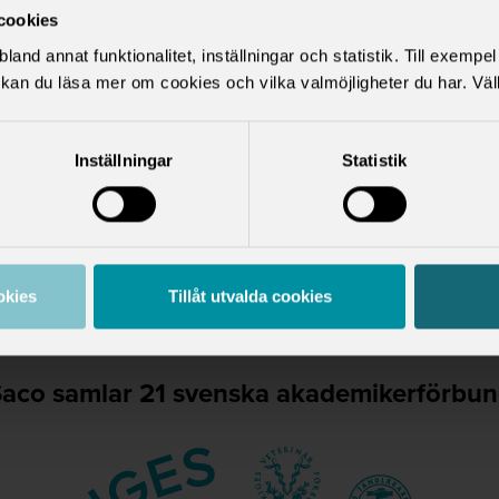
mligen resultatet
cookies
r mellan fack och
land annat funktionalitet, inställningar och statistik. Till exempe
h innehåller
kan du läsa mer om cookies och vilka valmöjligheter du har. Väl
annat lön,
h semester. På
Inställningar
Statistik
åra 10 bästa
okies
Tillåt utvalda cookies
aco samlar 21 svenska akademikerförbu