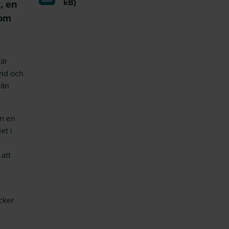
, en
kB)
som
 är
und och
rån
ån en
et i
 att
cker