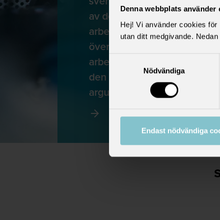
svenska modellen. Det är nä
Denna webbplats använder 
av de förhandlingar som ske
Hej! Vi använder cookies för b
arbetsgivarorganisationer oc
utan ditt medgivande. Nedan 
överenskommelser om bland 
arbetstid, tjänstepension oc
Samtyckesval
Nödvändiga
den här sidan har vi samlat v
argument för kollektivavtal.
Endast nödvändiga co
S