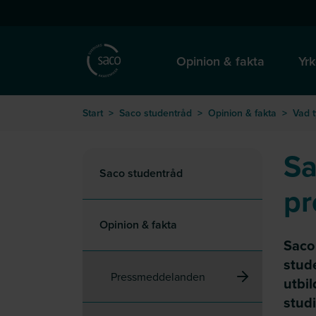
Hoppa till huvudinnehåll
till startsida
Opinion & fakta
Yrk
Start
>
Saco studentråd
>
Opinion & fakta
>
Vad 
Sa
Saco studentråd
p
Opinion & fakta
Saco
stud
Pressmeddelanden
utbi
studi