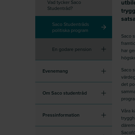
utbil
Vad tycker Saco
Studentråd?
tryg
satsa
Saco Studentråds
politiska program
Saco s
framti
En godare pension
har ge
högsko
Saco s
Evenemang
värdeg
det po
samman
Om Saco studentråd
progra
Våra k
Pressinformation
tryggh
däremot
Sacofö