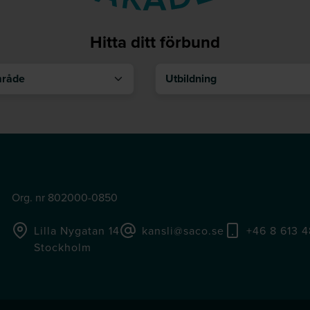
Hitta ditt förbund
åde
Utbildning
Org. nr 802000-0850
Lilla Nygatan 14
kansli@saco.se
+46 8 613 
Stockholm