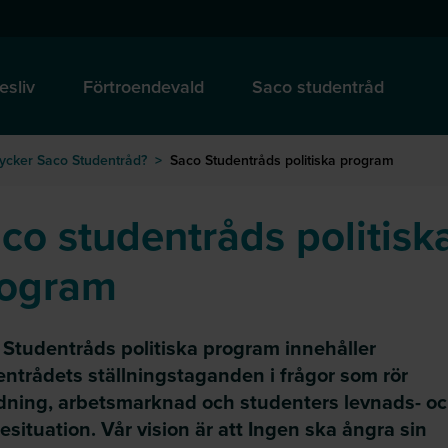
esliv
Förtroendevald
Saco studentråd
tycker Saco Studentråd?
>
Saco Studentråds politiska program
co studentråds politisk
rogram
 Studentråds politiska program innehåller
entrådets ställningstaganden i frågor som rör
ldning, arbetsmarknad och studenters levnads- o
esituation. Vår vision är att Ingen ska ångra sin