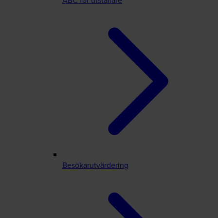
ABC för utställare
Besökarutvärdering