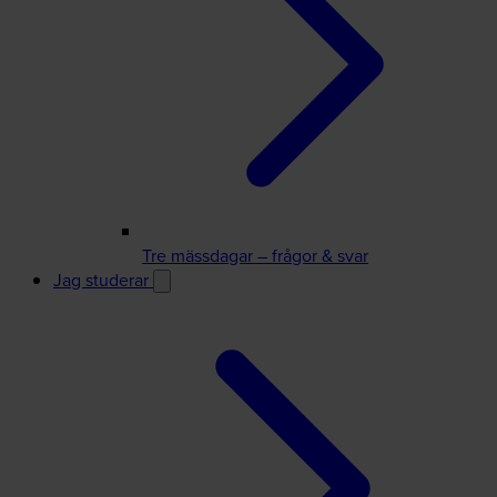
Tre mässdagar – frågor & svar
Jag studerar