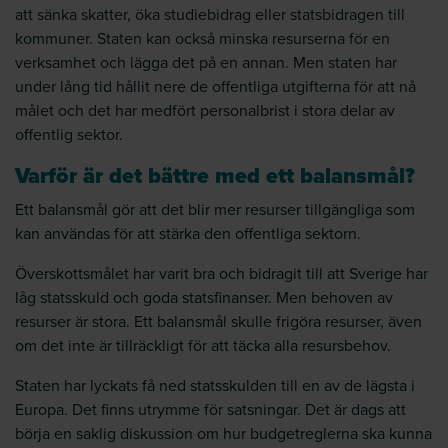
att sänka skatter, öka studiebidrag eller statsbidragen till
kommuner. Staten kan också minska resurserna för en
verksamhet och lägga det på en annan. Men staten har
under lång tid hållit nere de offentliga utgifterna för att nå
målet och det har medfört personalbrist i stora delar av
offentlig sektor.
Varför är det bättre med ett balansmål?
Ett balansmål gör att det blir mer resurser tillgängliga som
kan användas för att stärka den offentliga sektorn.
Överskottsmålet har varit bra och bidragit till att Sverige har
låg statsskuld och goda statsfinanser. Men behoven av
resurser är stora. Ett balansmål skulle frigöra resurser, även
om det inte är tillräckligt för att täcka alla resursbehov.
Staten har lyckats få ned statsskulden till en av de lägsta i
Europa. Det finns utrymme för satsningar. Det är dags att
börja en saklig diskussion om hur budgetreglerna ska kunna