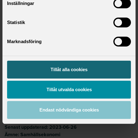
Inställningar
Statistik
Kontaktperson
Marknadsföring
Lena Granqvist
Samhällspolitisk chef
lena.granqvist@saco.se
Tillåt alla cookies
Håkan Regnér
Chefsekonom
hakan.regner@saco.se
Tillåt utvalda cookies
Endast nödvändiga cookies
Publicerad:
2023-04-17
Senast uppdaterad:
2023-06-26
Ämne:
Samhällsekonomi