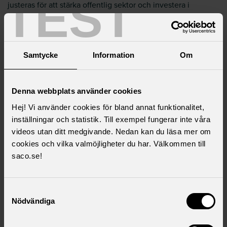
TEST
justeras för att stärka offentlig sektor och investera i
infrastruktur, energiförsörjning, klimatomställning, försvar
med mera.
Vill du läsa hela skriften om överskottsmålet?
Ladda ner
Samtycke
Information
Om
rapporten här!
Denna webbplats använder cookies
Läs mer i ämnet
Hej! Vi använder cookies för bland annat funktionalitet,
inställningar och statistik. Till exempel fungerar inte våra
videos utan ditt medgivande. Nedan kan du läsa mer om
Samhällsekonomisk utblick om statsskulden
cookies och vilka valmöjligheter du har. Välkommen till
Samhällsekonomisk utblick om styrräntan
saco.se!
Samhällsekonomisk utblick om inflation
Samhällsekonomisk utblick - hela serien
Samtyckesval
Nödvändiga
Ladda ner som .pdf
(2,4 MB)