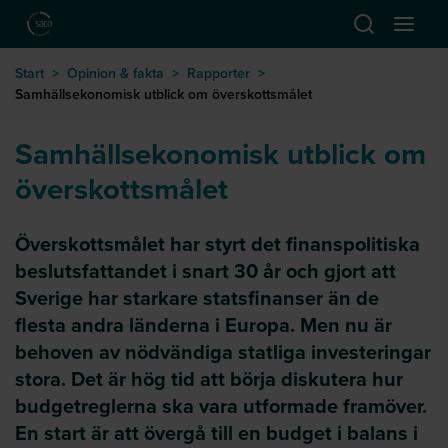
Hoppa till huvudinnehåll
Öppna sök
Öppna
till startsida
Start
>
Opinion & fakta
>
Rapporter
>
Samhällsekonomisk utblick om överskottsmålet
Samhällsekonomisk utblick om
överskottsmålet
Överskottsmålet har styrt det finanspolitiska
beslutsfattandet i snart 30 år och gjort att
Sverige har starkare statsfinanser än de
flesta andra länderna i Europa. Men nu är
behoven av nödvändiga statliga investeringar
stora. Det är hög tid att börja diskutera hur
budgetreglerna ska vara utformade framöver.
En start är att övergå till en budget i balans i