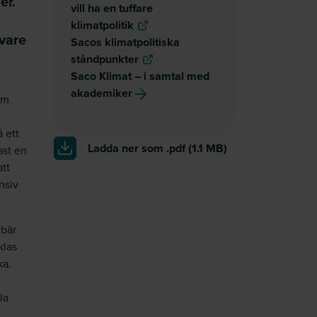
er.
vill ha en tuffare
klimatpolitik
ivare
Sacos klimatpolitiska
ståndpunkter
Saco Klimat – i samtal med
akademiker
om
 ett
Ladda ner som .pdf
(1.1 MB)
ast en
att
nsiv
ebär
klas
ka.
la