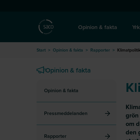
Hoppa till huvudinnehåll
till startsida
Opinion & fakta
Yrk
Start
>
Opinion & fakta
>
Rapporter
>
Klimatpoliti
Opinion & fakta
Kl
Opinion & fakta
Klima
Pressmeddelanden
grön
om d
den g
Rapporter