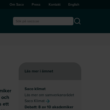
Om Saco
Press
Kontakt
English
Sök på saco.se
Läs mer i ämnet
n
Saco klimat
miker
Läs mer om samverkansrådet
 och
Saco Klimat
s ett
Debatt: 8 av 10 akademiker