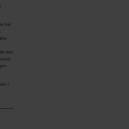
a
ik har
.
ktiv
att den
också
ngen
ter i