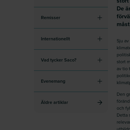
stor
De ä
förvä
Remisser
måste
Internationellt
Sju av
klimat
politi
Vad tycker Saco?
stort 
av tio 
politi
Evenemang
klimatp
Den gr
föränd
Äldre artiklar
och fy
Detta s
releva
utbild