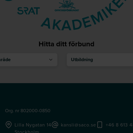
Hitta ditt förbund
åde
Utbildning
Org. nr 802000-0850
Lilla Nygatan 14
kansli@saco.se
+46 8 613 
Stockholm