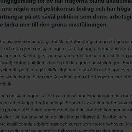
t engagemang för de här frågorna bland akademik
r inte nöjda med politikernas bidrag och har höga
ntningar på att såväl politiker som deras arbetsg
 bidra mer till den gröna omställningen.
 tio akademiker är oroliga för klimatförändringarna och frågorna 
et och den gröna omställningen står högt upp på akademikernas
ska agenda. Samtidigt visar resultaten från denna undersökning på
missnöje kring politikens bidrag till den gröna omställningen. End
tycker att politiken gör tillräckligt och fler än åtta av tio upplever 
ken skulle kunna bidra mer. Akademikerna efterfrågar en mer offe
olitik.
öna omställningen ställer nya krav på arbetsmarknaden och inn
rade arbetsuppgifter för många. Behovet av att kompetensutvec
lla på med utbildning under arbetslivet är stort och kommer att ö
täller i sin tur krav på att det ska finnas tillgång till flexibla och
nta kvalificerade utbildningar och kurser som möter behoven. He
ningskedjan måste samtidigt hållas relevant för att den gröna