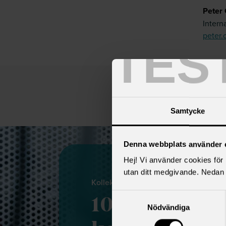
Peter 
Intern
peter.
TES
Publi
Senas
Ämne
Samtycke
Denna webbplats använder 
Hej! Vi använder cookies för b
utan ditt medgivande. Nedan 
Kollektivavtal
Samtyckesval
10 argument 
Nödvändiga