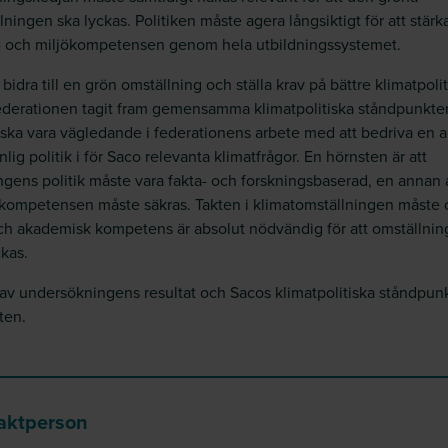
lningen ska lyckas. Politiken måste agera långsiktigt för att stärk
- och miljökompetensen genom hela utbildningssystemet.
 bidra till en grön omställning och ställa krav på bättre klimatpolit
derationen tagit fram gemensamma klimatpolitiska ståndpunkter
ska vara vägledande i federationens arbete med att bedriva en a
lig politik i för Saco relevanta klimatfrågor. En hörnsten är att
ngens politik måste vara fakta- och forskningsbaserad, en annan 
kompetensen måste säkras. Takten i klimatomställningen måste 
ch akademisk kompetens är absolut nödvändig för att omställni
ckas.
 av undersökningens resultat och Sacos klimatpolitiska ståndpunk
ten.
aktperson