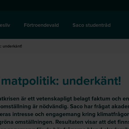
esliv
Förtroendevald
Saco studentråd
k: underkänt!
imatpolitik: underkänt!
tkrisen är ett vetenskapligt belagt faktum och e
 omställning är nödvändig. Saco har frågat akade
eras intresse och engagemang kring klimatfrågor
röna omställningen. Resultaten visar att det finn