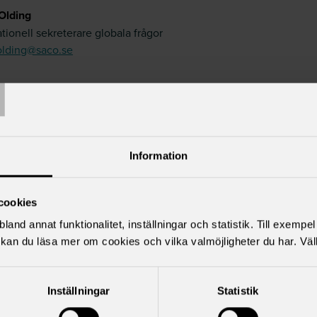
Olding
ationell sekreterare globala frågor
olding@saco.se
T
cerad:
2023-09-06
t uppdaterad:
2023-09-06
:
Klimat
Information
cookies
land annat funktionalitet, inställningar och statistik. Till exempe
kan du läsa mer om cookies och vilka valmöjligheter du har. Väl
för
Inställningar
Statistik