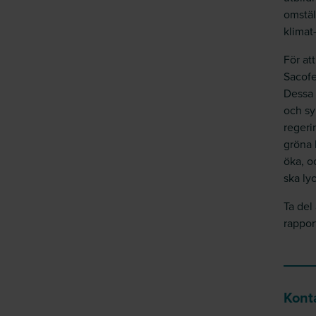
omstäl
klimat
För att
Sacofe
Dessa 
och syn
regeri
gröna 
öka, o
ska ly
Ta del
rappor
Kont