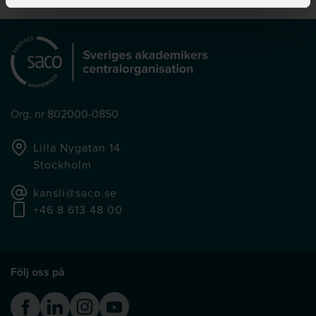
Org. nr 802000-0850
Lilla Nygatan 14
Stockholm
kansli@saco.se
+46 8 613 48 00
Följ oss på
Facebook
Linkedin
Instagram
Youtube