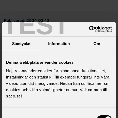
TEST
Publicerad:
2024-02-12
Senast uppdaterad:
2025-06-18
Samtycke
Information
Om
Saco samlar 21 svenska
akademikerförbund
Denna webbplats använder cookies
Hej! Vi använder cookies för bland annat funktionalitet,
inställningar och statistik. Till exempel fungerar inte våra
videos utan ditt medgivande. Nedan kan du läsa mer om
cookies och vilka valmöjligheter du har. Välkommen till
saco.se!
Samtyckesval