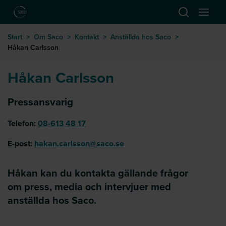
Hoppa till huvudinnehåll
Öppna sök
Öppna
till startsida
Start
>
Om Saco
>
Kontakt
>
Anställda hos Saco
>
Håkan Carlsson
Håkan Carlsson
Pressansvarig
Telefon:
08-613 48 17
E-post:
hakan.carlsson@saco.se
Håkan kan du kontakta gällande frågor
om press, media och intervjuer med
anställda hos Saco.