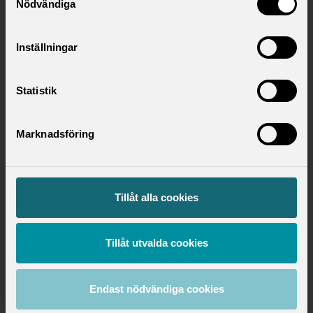
Nödvändiga
Inställningar
Statistik
Marknadsföring
Hitta ditt förbund
Tillåt alla cookies
Utbildningsområde
Tillåt utvalda cookies
Utbildning
Endast nödvändiga cookies