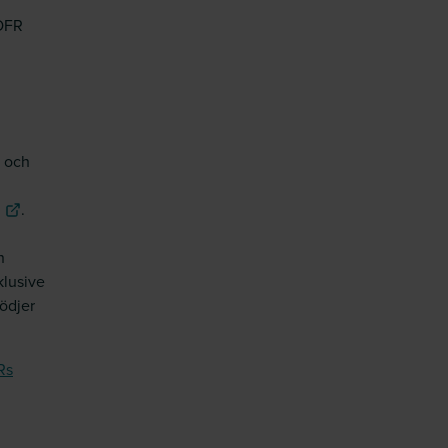
 OFR
- och
.
n
klusive
ödjer
Rs