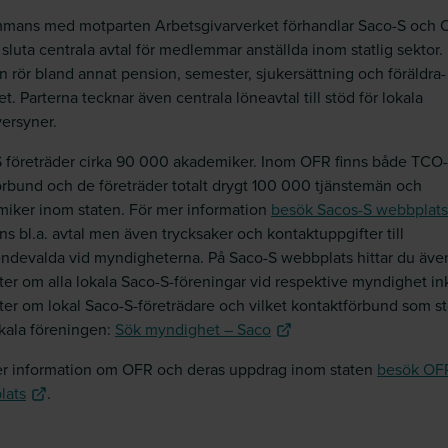
mmans med motparten Arbetsgivarverket förhandlar Saco-S och
 sluta centrala avtal för medlemmar anställda inom statlig sektor.
n rör bland annat pension, semester, sjukersättning och föräldra­
et. Parterna tecknar även centrala löneavtal till stöd för lokala
ersyner.
 företräder cirka 90 000 akademiker. Inom OFR finns både TCO
rbund och de företräder totalt drygt 100 000 tjänstemän och
iker inom staten. För mer information
besök Sacos-S webbplats
nns bl.a. avtal men även trycksaker och kontaktuppgifter till
endevalda vid myndigheterna.
På Saco-S webbplats hittar du äve
ter om alla lokala Saco-S-föreningar vid respektive myndighet in
ter om lokal Saco-S-företrädare och vilket kontaktförbund som st
kala föreningen:
Sök myndighet – Saco
r information om OFR och deras uppdrag inom staten
besök OF
lats
.