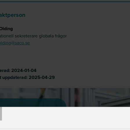
aktperson
Olding
ationell sekreterare globala frågor
olding@saco.se
cerad:
2024-01-04
t uppdaterad:
2025-04-29
T