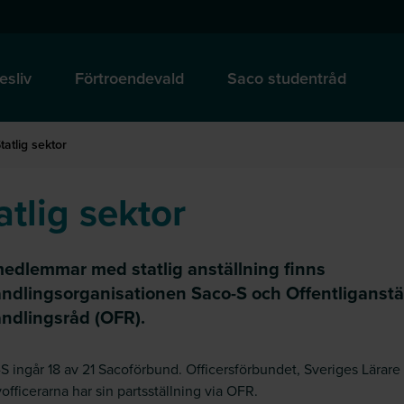
esliv
Förtroendevald
Saco studentråd
tatlig sektor
atlig sektor
medlemmar med statlig anställning finns
andlingsorganisationen Saco-S och Offentliganstä
andlingsråd (OFR).
-S ingår 18 av 21 Sacoförbund. Officersförbundet, Sveriges Lärare
officerarna har sin partsställning via OFR.