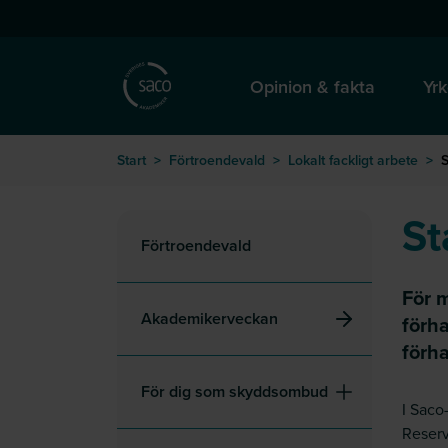
Hoppa till huvudinnehåll
till startsida
Opinion & fakta
Yrk
Start
>
Förtroendevald
>
Lokalt fackligt arbete
>
S
St
Förtroendevald
För 
Akademikerveckan
förh
förh
För dig som skyddsombud
I Saco
Reserv