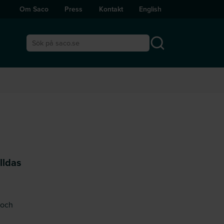
Om Saco
Press
Kontakt
English
Sök på saco.se
lldas
 och