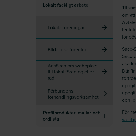
Lokalt fackligt arbete
Tillsa
om att
Avtale
Lokala föreningar
ledigh
löneöv
Saco-S
Bilda lokalförening
Sacofö
akadem
Ansökan om webbplats
Där fi
till lokal förening eller
råd
förtro
uppgif
Förbundens
uppgif
förhandlingsverksamhet
den lo
För me
Profilprodukter, mallar och
ordlista
webbp