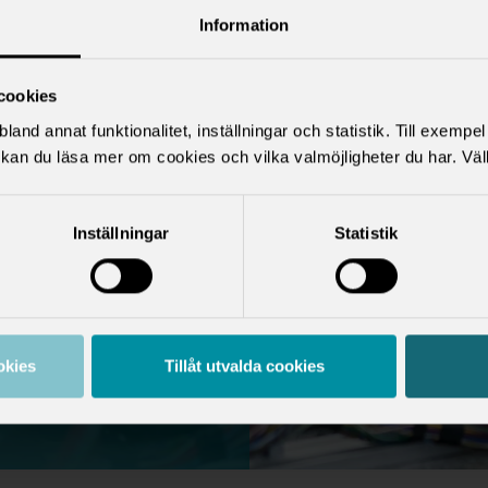
för
Information
l
cookies
del av den
land annat funktionalitet, inställningar och statistik. Till exempe
mligen resultatet
kan du läsa mer om cookies och vilka valmöjligheter du har. Väl
r mellan fack och
h innehåller
Inställningar
Statistik
annat lön,
h semester. På
åra 10 bästa
okies
Tillåt utvalda cookies