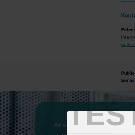
Kont
Peter 
Intern
peter.
Publi
Senas
TES
Kollektivavtal