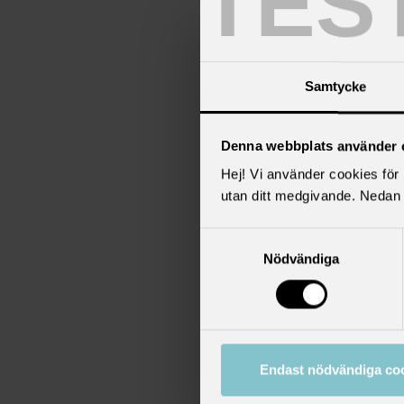
TES
A
Samtycke
Denna webbplats använder 
Hej! Vi använder cookies för b
utan ditt medgivande. Nedan 
Samtyckesval
Nödvändiga
2
S
Endast nödvändiga co
l