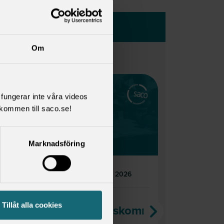
Om
l fungerar inte våra videos
kommen till saco.se!
Senaste nytt
Senaste
från Saco
från Sa
Studentråd
Student
Marknadsföring
tisdag 3 februari 2026
torsdag
Remissvar
Remissv
Tillåt alla cookies
produktivitetskommissionen
register