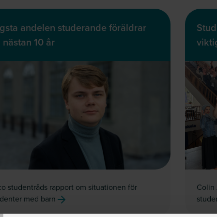
gsta andelen studerande föräldrar
Stud
 nästan 10 år
vikt
o studentråds rapport om situationen för
Colin 
udenter med barn
stude