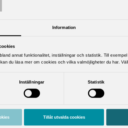
T
ktuella artiklar
Information
cookies
land annat funktionalitet, inställningar och statistik. Till exempe
kan du läsa mer om cookies och vilka valmöjligheter du har. Väl
Inställningar
Statistik
PRESS
RAPPORT
onsdag 20 maj
fredag 20
026
februari 2026
tudiemedel och
(O)trygghet efter
okies
Tillåt utvalda cookies
ärcentrum viktiga
examen