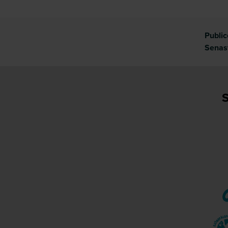
Publi
Senas
S