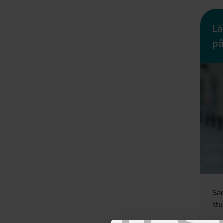
Lä
på
Sac
st