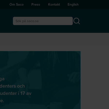
Om Saco
Press
Kontakt
English
Sök på saco.se
iga
udenters och
udenter i 17 av
e.