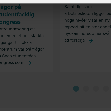
rågor på
Samtidigt som
tudentfacklig
arbetslösheten ligger på
höga nivåer visar en ny
ongress
rapport att en stor andel
ättre indexering av
nyexaminerade har svår
tudiemedlet och stärkta
att försörja...
llgångar till lokala
ärcentrum var två frågor
å Saco studentråds
ongress som...