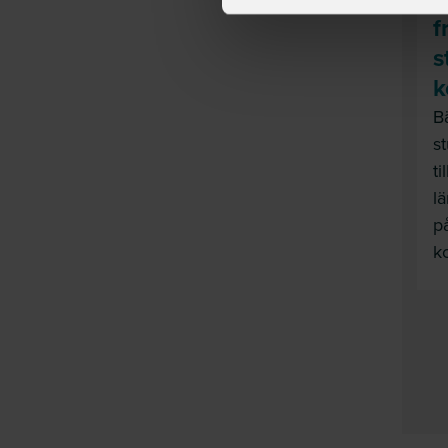
f
s
k
B
s
ti
l
p
k