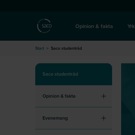
Hoppa till huvudinnehåll
till startsida
Opinion & fakta
Yrk
Start
>
Saco studentråd
Saco studentråd
Opinion & fakta
Evenemang