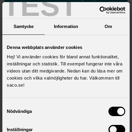
TEST
viktigt på kongressen
Samtycke
Information
Om
Denna webbplats använder cookies
Hej! Vi använder cookies för bland annat funktionalitet,
inställningar och statistik. Till exempel fungerar inte våra
videos utan ditt medgivande. Nedan kan du läsa mer om
cookies och vilka valmöjligheter du har. Välkommen till
saco.se!
Colin Andersson valdes till ny ordförande för Saco
studentråd för verksamhetsåret 2025/2026
Samtyckesval
Nödvändiga
Aktuella artiklar
Inställningar