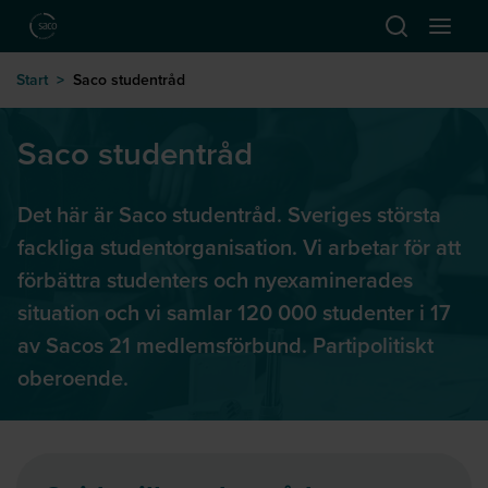
Hoppa till huvudinnehåll
Öppna sök
Öppna
till startsida
Start
>
Saco studentråd
Saco studentråd
Det här är Saco studentråd. Sveriges största
fackliga studentorganisation. Vi arbetar för att
förbättra studenters och nyexaminerades
situation och vi samlar 120 000 studenter i 17
av Sacos 21 medlemsförbund. Partipolitiskt
oberoende.