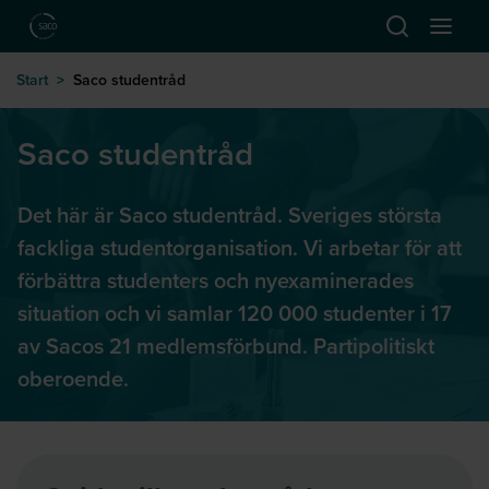
Hoppa till huvudinnehåll
Öppna sök
Öppna
till startsida
Start
>
Saco studentråd
Saco studentråd
Det här är Saco studentråd. Sveriges största
fackliga studentorganisation. Vi arbetar för att
förbättra studenters och nyexaminerades
situation och vi samlar 120 000 studenter i 17
av Sacos 21 medlemsförbund. Partipolitiskt
oberoende.