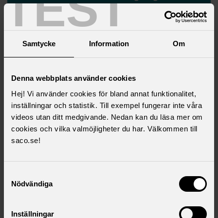
TEST
viktigt på kongressen
Samtycke
Information
Om
Denna webbplats använder cookies
Hej! Vi använder cookies för bland annat funktionalitet,
inställningar och statistik. Till exempel fungerar inte våra
videos utan ditt medgivande. Nedan kan du läsa mer om
cookies och vilka valmöjligheter du har. Välkommen till
saco.se!
Colin Andersson valdes till ny ordförande för Saco
studentråd för verksamhetsåret 2025/2026
Samtyckesval
Nödvändiga
Aktuella artiklar
Inställningar