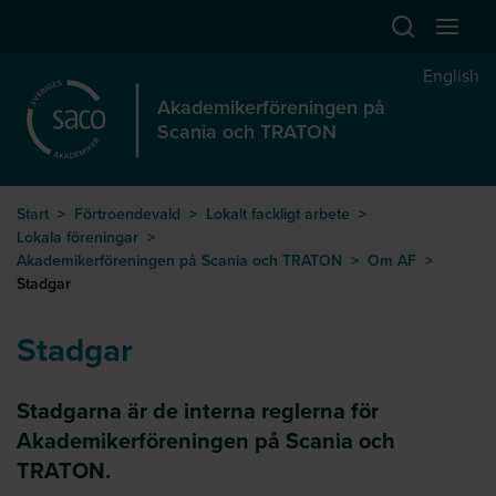
Hoppa till huvudinnehåll
Öppna sök
Öppna
English
Akademikerföreningen på
Scania och TRATON
Start
>
Förtroendevald
>
Lokalt fackligt arbete
>
Lokala föreningar
>
Akademikerföreningen på Scania och TRATON
>
Om AF
>
Stadgar
Stadgar
Stadgarna är de interna reglerna för
Akademikerföreningen på Scania och
TRATON.