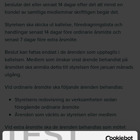
beslutar det eller senast 14 dagar efter det att minst en
tiondel av samtliga medlemmar skriftligen begär det.
Styrelsen ska skicka ut kallelse, föredragningslista och
handlingar senast 14 dagar före ordinarie årsmöte och
senast 7 dagar före extra årsmöte.
Beslut kan fattas endast i de ärenden som upptagits i
kallelsen. Medlem som önskar visst ärende behandlat på
årsmötet ska anmäla detta till styrelsen före januari månads
utgång.
Vid ordinarie årsmöte ska följande ärenden behandlas:
Styrelsens redovisning av verksamheten sedan
föregående ordinarie årsmöte
Ärenden som väckts av styrelsen eller medlem.
TEST
Vid extra årsmöte ska de ärenden behandlas som mötet
sammankallats för.