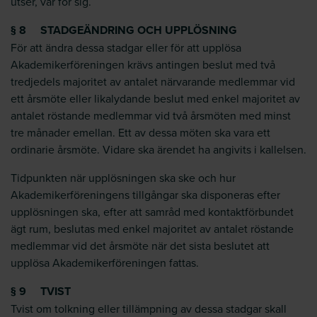
utser, var för sig.
§ 8 STADGEÄNDRING OCH UPPLÖSNING
För att ändra dessa stadgar eller för att upplösa
Akademikerföreningen krävs antingen beslut med två
tredjedels majoritet av antalet närvarande medlemmar vid
ett årsmöte eller likalydande beslut med enkel majoritet av
antalet röstande medlemmar vid två årsmöten med minst
tre månader emellan. Ett av dessa möten ska vara ett
ordinarie årsmöte. Vidare ska ärendet ha angivits i kallelsen.
Tidpunkten när upplösningen ska ske och hur
Akademikerföreningens tillgångar ska disponeras efter
upplösningen ska, efter att samråd med kontaktförbundet
ägt rum, beslutas med enkel majoritet av antalet röstande
medlemmar vid det årsmöte när det sista beslutet att
upplösa Akademikerföreningen fattas.
§ 9 TVIST
Tvist om tolkning eller tillämpning av dessa stadgar skall