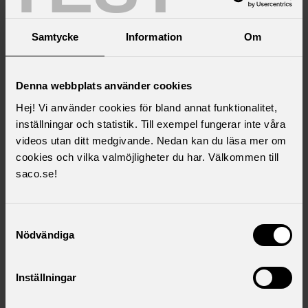
Varje medlem har närvarorätt, yttranderätt och yrkanderätt
vid årsmöte.
Samtycke
Information
Om
Vid omröstning har endast de närvarande medlemmarna
rösträtt. Vid lika röstetal gäller den mening som
Denna webbplats använder cookies
mötesordföranden biträder som beslut, utom vid val då
frågan avgörs genom lottning.
Hej! Vi använder cookies för bland annat funktionalitet,
inställningar och statistik. Till exempel fungerar inte våra
Vid årsmöte ska protokoll föras.
videos utan ditt medgivande. Nedan kan du läsa mer om
cookies och vilka valmöjligheter du har. Välkommen till
§ 4 STYRELSE
saco.se!
Styrelsen leder Akademikerföreningens verksamhet.
Styrelsen består av ordförande, vice ordförande och övriga
Samtyckesval
ledamöter. Styrelsen ska alltid bestå av minst sju
Nödvändiga
förtroendevalda ledamöter.
1
Styrelsen utser föreningens representanter.
Inställningar
Styrelsen sammanträder då ordförande kallar eller när minst