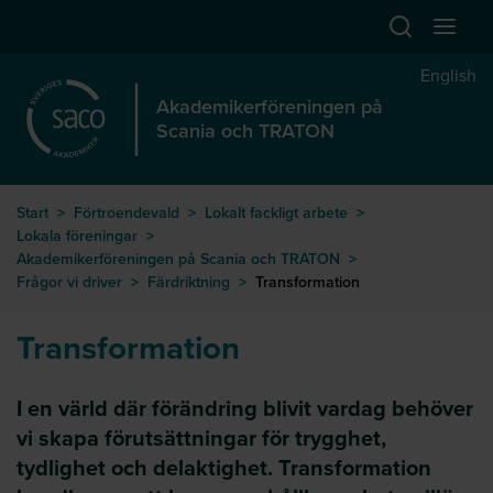
Hoppa till huvudinnehåll
Öppna sök
Öppna
English
Akademikerföreningen på
Scania och TRATON
Start
>
Förtroendevald
>
Lokalt fackligt arbete
>
Lokala föreningar
>
Akademikerföreningen på Scania och TRATON
>
Frågor vi driver
>
Färdriktning
>
Transformation
Transformation
I en värld där förändring blivit vardag behöver
vi skapa förutsättningar för trygghet,
tydlighet och delaktighet. Transformation