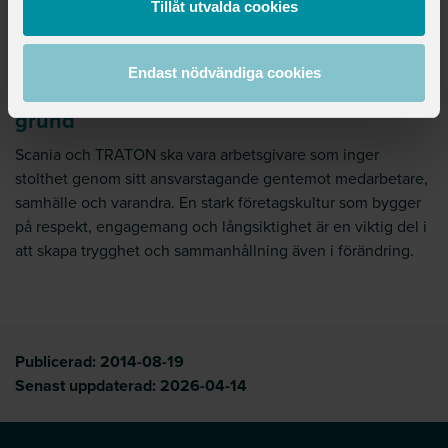
gemensamma värderingar ska genomsyra arbetet och bidra
Tillåt utvalda cookies
till tillit, respekt och ett inkluderande arbetsklimat över
organisatoriska gränser.
Endast nödvändiga cookies
Företagskultur och värderingar som
grund
Scania och TRATON ska vara arbetsgivare som inger
stolthet genom sitt ansvarstagande gentemot medarbetare,
samhälle och varandra. En stark företagskultur som bygger
på respekt, engagemang och långsiktighet är en viktig del i
att skapa trygghet och sammanhållning även i förändring.
Publicerad:
2014-08-19
Senast uppdaterad:
2026-04-14