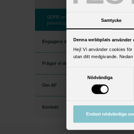
samla
Akad
pers
GDPR och hantering
Samtycke
personuppgifter
pers
Denna webbplats använder 
Engagera dig
AF föl
Hej! Vi använder cookies för b
Dina u
utan ditt medgivande. Nedan 
Frågor vi driver
Har du 
Samtyckesval
Nödvändiga
konta
Om AF
Kontakt
Endast nödvändiga co