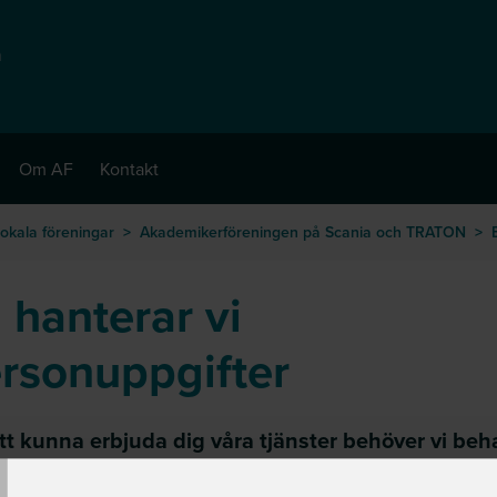
å
Om AF
Kontakt
okala föreningar
>
Akademikerföreningen på Scania och TRATON
>
 hanterar vi
rsonuppgifter
T
tt kunna erbjuda dig våra tjänster behöver vi be
nuppgifter om dig. Vi värnar om din integritet oc