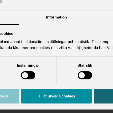
r inte in fler uppgifter än vi behöver.
emikerföreningen på Scania och TRATON är
onuppgiftsansvarig för behandlingen av
Information
onuppgifter som vi samlar in.
cookies
jer Sveriges Ingenjörers instruktion för personuppgiftsbehandling
land annat funktionalitet, inställningar och statistik. Till exempe
ppgifter tas bort från Akademikerföreningens register på begära
kan du läsa mer om cookies och vilka valmöjligheter du har. Väl
frågor om du finns i våra register eller vill bli raderad,
Inställningar
Statistik
kta
af@scania.com
.
okies
Tillåt utvalda cookies