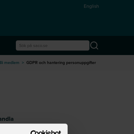
English
Sök på saco.se
Bli medlem
>
GDPR och hantering personuppgifter
handla
h