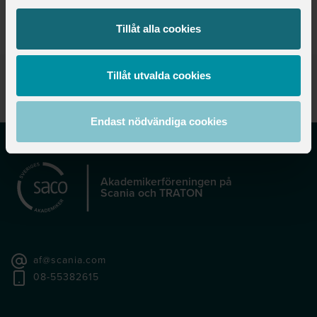
Oskarshamn
Tillåt alla cookies
Tillåt utvalda cookies
Publicerad:
2025-08-21
Senast uppdaterad:
2025-08-21
Endast nödvändiga cookies
Akademikerföreningen på
Scania och TRATON
af@scania.com
08-55382615