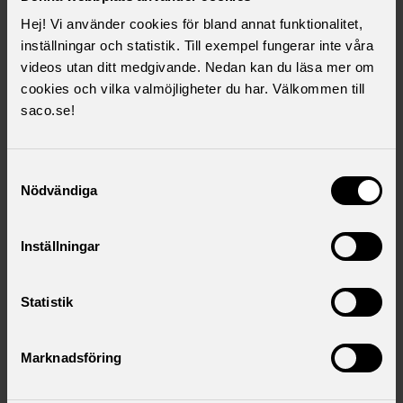
Finance & Business Control
Hej! Vi använder cookies för bland annat funktionalitet,
inställningar och statistik. Till exempel fungerar inte våra
Industrial Batteries
videos utan ditt medgivande. Nedan kan du läsa mer om
cookies och vilka valmöjligheter du har. Välkommen till
Inköp, Produktion och Logistik
saco.se!
IT
Samtyckesval
Nödvändiga
People & Culture
Research & Development
Inställningar
Strategy and Communications
Statistik
Venture & New Business
Marknadsföring
Ferruform