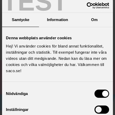
TEST
Samtidigt vet vi att det inte alltid är så. Det
kräver aktivt arbete för att ingen ska gå till
jobbet med en rädsla att bli dömd, exkluderad
Samtycke
Information
Om
eller missförstådd.
Denna webbplats använder cookies
Hej! Vi använder cookies för bland annat funktionalitet,
inställningar och statistik. Till exempel fungerar inte våra
videos utan ditt medgivande. Nedan kan du läsa mer om
cookies och vilka valmöjligheter du har. Välkommen till
saco.se!
Samtyckesval
Nödvändiga
Inställningar