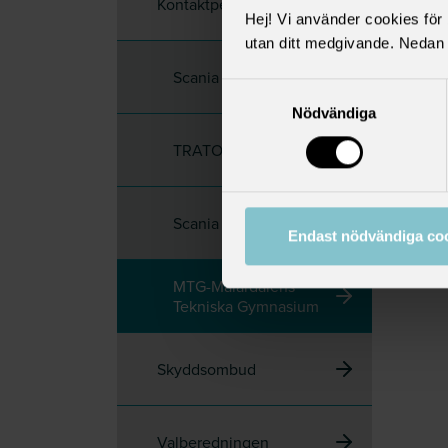
Kontaktpersoner
Hej! Vi använder cookies för b
utan ditt medgivande. Nedan 
Scania
Samtyckesval
Nödvändiga
TRATON
Scania Sverige AB
Endast nödvändiga co
MTG-Mälardalens
Tekniska Gymnasium
Skyddsombud
Valberedningen