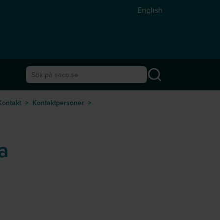
English
Sök på saco.se
Kontakt
>
Kontaktpersoner
>
a