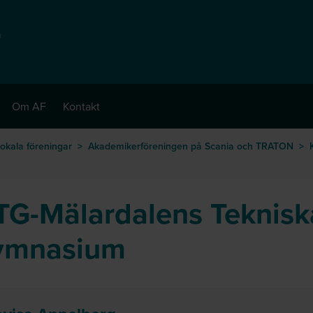
å
Om AF
Kontakt
okala föreningar
>
Akademikerföreningen på Scania och TRATON
>
G-Mälardalens Teknisk
ymnasium