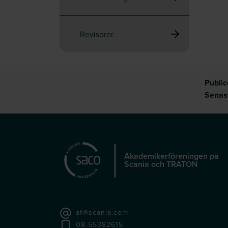
Revisorer
Publi
Senas
Akademikerföreningen på
Scania och TRATON
af@scania.com
08-55382615