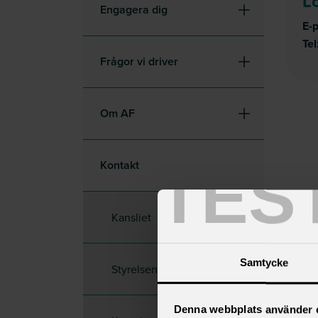
L
Engagera dig
E-
Tel
Frågor vi driver
Om AF
Kontakt
TES
Kansliet
Samtycke
Styrelsen
Denna webbplats använder 