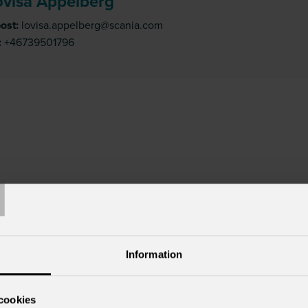
ovisa Appelberg
post:
lovisa.appelberg@scania.com
:
+46739501796
T
Information
cookies