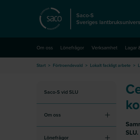
Hoppa till huvudinnehåll
Saco-S
Sveriges lantbruksunivers
Om oss
Lönefrågor
Verksamhet
Lagar &
Start
>
Förtroendevald
>
Lokalt fackligt arbete
>
L
Ce
Saco-S vid SLU
ko
Om oss
Samm
SLU.
Lönefrågor