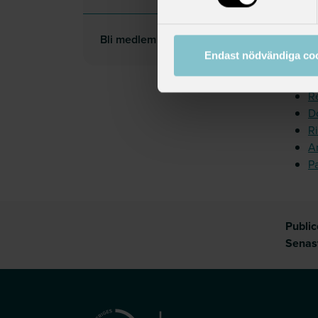
Ar
Ar
Bli medlem
Av
Endast nödvändiga co
A
A
R
D
Ri
A
P
Publi
Senas