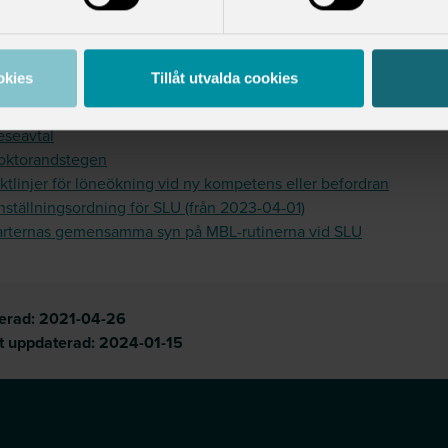
betstidsavtal för TA-personal
betstidsavtal för doktorander
tal om listtjänstgöring
okies
Tillåt utvalda cookies
vtal om jour och beredskap
vtal om rast och måltidsuppehåll
eseavtal
oktorandstegen
ktlinjer för löneökning vid ny kompetens eller befordran
nställningsordning för SLU (från 2023-04-01)
arternas gemensamma syn på MBL-rutinerna vid SLU
cerad:
2021-04-26
t uppdaterad:
2024-01-15