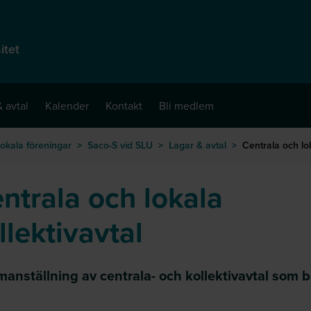
itet
 avtal
Kalender
Kontakt
Bli medlem
okala föreningar
>
Saco-S vid SLU
>
Lagar & avtal
>
Centrala och lo
ntrala och lokala
llektivavtal
anställning av centrala- och kollektivavtal som b