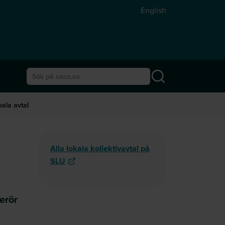
English
Sök på saco.se
kala avtal
Alla lokala kollektivavtal på
SLU
erör