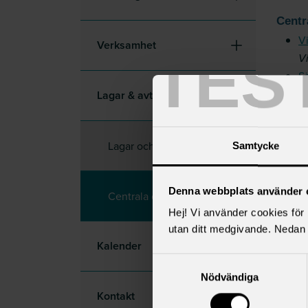
Centr
Vi
Verksamhet
TES
Vi
Sä
Av
Lagar & avtal
t
A
Av
Lagar och förordningar
Samtycke
RA
a
Denna webbplats använder 
A
Centrala och lokala avtal
Pe
Hej! Vi använder cookies för b
A
utan ditt medgivande. Nedan 
A
Kalender
Samtyckesval
Nödvändiga
Lokal
Kontakt
Ar