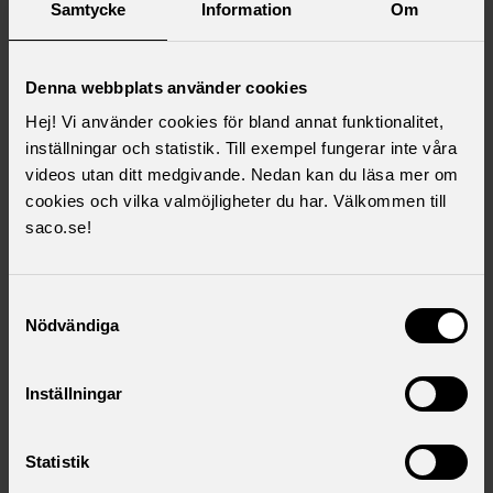
Faktiskt.nu
Samtycke
Information
Om
För dig som vill lära känna Sveriges akademiker.
Denna webbplats använder cookies
Hej! Vi använder cookies för bland annat funktionalitet,
inställningar och statistik. Till exempel fungerar inte våra
videos utan ditt medgivande. Nedan kan du läsa mer om
Saco Lönesök
cookies och vilka valmöjligheter du har. Välkommen till
saco.se!
Sveriges bästa lönestatistik. Har du rätt lön?
Samtyckesval
Nödvändiga
Sacos rapporter
Läs och ladda ner rapporter om politik och
Inställningar
arbetsliv.
Statistik