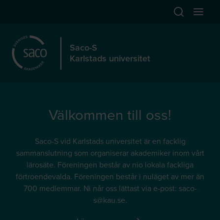
Hoppa till huvudinnehåll
Öppna sök
Öppna
Saco-S
Karlstads universitet
Välkommen till oss!
Saco-S vid Karlstads universitet är en facklig
sammanslutning som organiserar akademiker inom vårt
lärosäte. Föreningen består av nio lokala fackliga
förtroendevalda. Föreningen består i nuläget av mer än
700 medlemmar. Ni når oss lättast via e-post: saco-
s@kau.se.