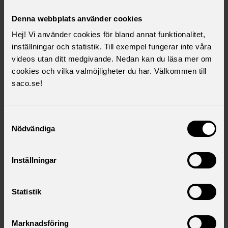
Saco driver akademikernas intressen. Genom
opinionsbildning, egna studier och aktiviteter kämpar vi för
Denna webbplats använder cookies
att utbildning ska löna sig. Saco ska utveckla och förbättra
Hej! Vi använder cookies för bland annat funktionalitet,
anställningsförhållanden och yrkesutövning för Sveriges
inställningar och statistik. Till exempel fungerar inte våra
akademiker. Vi agerar utifrån en värdegemenskap baserad
videos utan ditt medgivande. Nedan kan du läsa mer om
på Sacoförbundens medlemmars utbildning, kunskap och
cookies och vilka valmöjligheter du har. Välkommen till
kompetens.
saco.se!
Läs mer på Sacos webbplats
Akademikeralliansen
Samtyckesval
Nödvändiga
Akademikeralliansen är en organisation för
förhandlingssamverkan på den
Inställningar
kommunala/landstingskommunala sektorn. 16 Sacoförbund
ingår. Akademikeralliansen träffar, vårdar och utvecklar
kollektivavtal om till exempel löner och anställningsvillkor.
Statistik
Läs mer på Akademikeralliansens webbplats
Marknadsföring